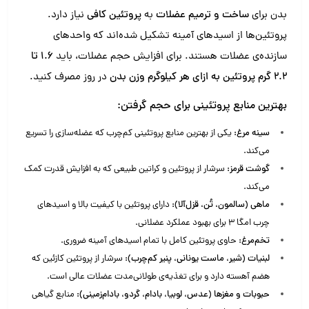
بدن برای
ساخت و ترمیم عضلات
به
پروتئین کافی
نیاز دارد.
پروتئین‌ها از اسیدهای آمینه تشکیل شده‌اند که واحدهای
سازنده‌ی عضلات هستند. برای افزایش حجم عضلات، باید
۱.۶ تا
۲.۲ گرم پروتئین به ازای هر کیلوگرم وزن بدن
در روز مصرف کنید.
بهترین منابع پروتئینی برای حجم گرفتن:
سینه مرغ:
یکی از بهترین منابع پروتئینی کم‌چرب که عضله‌سازی را تسریع
می‌کند.
گوشت قرمز:
سرشار از پروتئین و کراتین طبیعی که به افزایش قدرت کمک
می‌کند.
ماهی (سالمون، تُن، قزل‌آلا):
دارای پروتئین با کیفیت بالا و اسیدهای
چرب امگا ۳ برای بهبود عملکرد عضلانی.
تخم‌مرغ:
حاوی پروتئین کامل با تمام اسیدهای آمینه ضروری.
لبنیات (شیر، ماست یونانی، پنیر کم‌چرب):
سرشار از پروتئین کازئین که
هضم آهسته دارد و برای تغذیه‌ی طولانی‌مدت عضلات عالی است.
حبوبات و مغزها (عدس، لوبیا، بادام، گردو، بادام‌زمینی):
منابع گیاهی