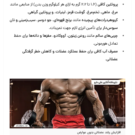
پروتئین کافی
(۱.۶ تا ۲.۲ گرم به ازای هر کیلوگرم وزن بدن) از منابعی مانند
مرغ، ماهی، تخم‌مرغ، گوشت قرمز، لبنیات، و پروتئین گیاهی
.
کربوهیدرات‌های پیچیده
مانند
برنج قهوه‌ای، جو دوسر، سیب‌زمینی و نان
سبوس‌دار
برای تأمین انرژی لازم جهت تمرینات.
چربی‌های سالم
مانند
روغن زیتون، آووکادو، مغزها و دانه‌ها
برای حفظ
تعادل هورمونی.
مصرف آب کافی
برای
حفظ عملکرد عضلات و کاهش خطر گرفتگی
عضلانی
.
افزایش رشد عضلانی بدون عوارض