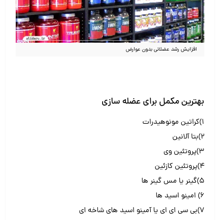
افزایش رشد عضلانی بدون عوارض
بهترین مکمل برای عضله سازی
۱)کراتین مونوهیدرات
۲)بتا آلانین
۳)پروتئین وی
۴)پروتئین کازئین
۵)گینر یا مس گینر ها
۶) امینو اسید ها
۷)بی سی ای ای یا آمینو اسید های شاخه ای