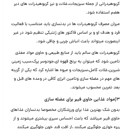
کربوهیدراتی از جمله سبزیجات،غلات و نیز کربوهیدرات های دیر
هضم استفاده شود.
میزان مصرف کربوهیدرات ها در بدنسازی باید متناسب با فعالیت
فرد و هدف او و‌ بر اساس فاکتور های ژنتیکی تنظیم شود در غیر
اینصورت میتواند باعث انباش چربی و چاقی شود.
کربوهیدرات های سالم باید از منابع طبیعی و حاوی مواد مغذی
تامین شود که میتوان به برنج قهوه ای،جو‌دوسر پرک،سیب زمینی
شیرین،غلات کامل،سبزیجات و میوه ها اشاره کرد که یکی از گزینه
های مهم در عضله سازی و‌تامین انرژی کافی در وعده های قبل و
بعد تمرین محسوب میشوند.
۳)مواد غذایی حاوی فیبر برای عضله سازی
بدون شک بهترین غذا برای ورزشکاران مخصوصا بدنسازان غذاهای
حاوی فیبر میباشد که باعث احساس سیری بیشتری میشوند و از
ریزه خواری جلوگیری میکنند ،از افت قند خون جلوگیری میکنند