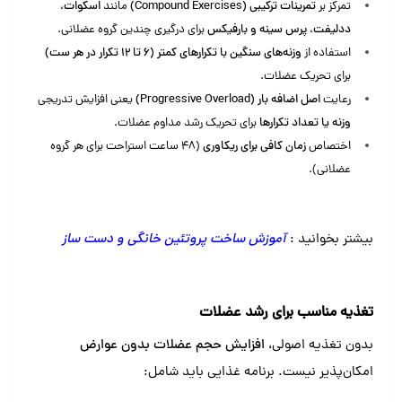
تمرکز بر
تمرینات ترکیبی (Compound Exercises)
مانند
اسکوات،
ددلیفت، پرس سینه و بارفیکس
برای درگیری چندین گروه عضلانی.
استفاده از
وزنه‌های سنگین با تکرارهای کمتر (۶ تا ۱۲ تکرار در هر ست)
برای تحریک عضلات.
رعایت
اصل اضافه بار (Progressive Overload)
یعنی افزایش تدریجی
وزنه یا تعداد تکرارها
برای تحریک رشد مداوم عضلات.
اختصاص
زمان کافی برای ریکاوری
(۴۸ ساعت استراحت برای هر گروه
عضلانی).
بیشتر بخوانید :
آموزش ساخت پروتئین خانگی و دست ساز
تغذیه مناسب برای رشد عضلات
بدون تغذیه اصولی،
افزایش حجم عضلات بدون عوارض
امکان‌پذیر نیست. برنامه غذایی باید شامل: