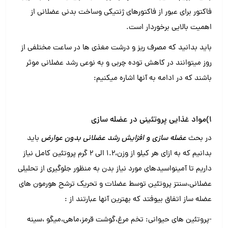
فاکتور برای عبور از فاکتورهای ژنتیکی و‌ساخت بدنی عضلانی از
اهمیت بالایی برخوردار است.
باید بدانید که مصرف ریز و درشت مغذی ها در ساعت مختلفی از
روز میتوانند در کاهش توده چربی و به نوعی رشد عضلانی موثر
باشند که در ادامه به آنها اشاره میکنیم:
۱)مواد غذایی پروتئینی در عضله سازی
در بحث
عضله سازی و افزایش رشد عضلانی بدون عوارض
باید
بدانیم که به ازای هر کیلو از وزن،۱.۲ الی ۲ گرم پروتئین کامل نیاز
داریم تا آمینواسیدهای مورد نیاز بدن به منظور جلوگیری از تحلیلی
عضلانی،سنتز پروتئین توسط عضلات و تحریک ترشح هورمون های
عضله ساز اتفاق بیوفتد که بهترین آنها عبارتند از :
-پروتئین های حیوانی: تخم مرغ،گوشت قرمز،ماهی،میگو ،سینه