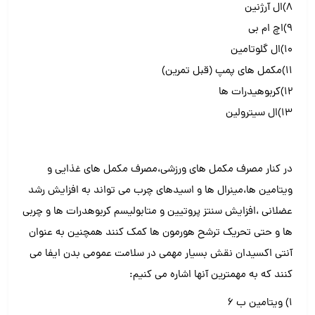
۸)ال آرژنین
۹)اچ ام بی
۱۰)ال گلوتامین
۱۱)مکمل های پمپ (قبل تمرین)
۱۲)کربوهیدرات ها
۱۳)ال سیترولین
در کنار مصرف مکمل های ورزشی،مصرف مکمل های غذایی و‌
ویتامین ها،مینرال ها و اسیدهای چرب می تواند به افزایش رشد
عضلانی ،افزایش سنتز پروتیین و متابولیسم کربوهدرات ها و چربی
ها و حتی تحریک ترشح هورمون ها کمک کنند همچنین به عنوان
آنتی اکسیدان نقش بسیار مهمی در سلامت عمومی بدن ایفا می
کنند که به مهمترین آنها اشاره می کنیم:
۱) ویتامین ب ۶