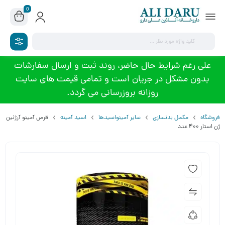
0
علی رغم شرایط حال حاضر، روند ثبت و ارسال سفارشات
بدون مشکل در جریان است و تمامی قیمت های سایت
روزانه بروزرسانی می گردد.
فروشگاه
مکمل بدنسازی
سایر آمینواسیدها
اسید آمینه
قرص آمینو آرژنین
ژن استار 400 عدد