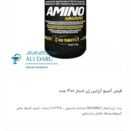
قرص آمینو آرژنین ژن استار 400 عدد
برند:
ژن استار | GeneStar
شناسه محصول :
20345
دسته :
اسید آمینه
,
سایر
آمینواسیدها
,
مکمل بدنسازی