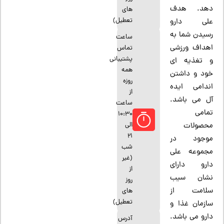
دهد. هدف
های
تعطیل)
علی دارو
رسیدن شما به
ساعت
اهداف ورزشی
تماس
پشتیبانی
و تغذیه ای
همه
خود و داشتن
روزه
اندامی ایده
از
آل می باشد.
ساعت
تمامی
10:30
الی
محصولات
21
موجود در
شب
مجموعه علی
(غیر
دارو دارای
از
نشان سیب
روز
سلامت از
های
تعطیل)
سازمان غذا و
دارو می باشد.
آدرس