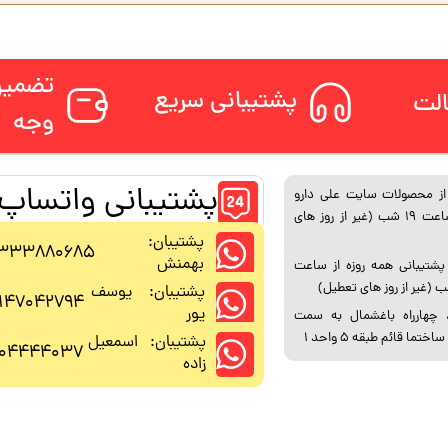
تضمین
پشتیبانی سریع
لت
وجه
پشتیبانی واتساپ
ز محصولات سایت علی دارو
همه روزه تا ساعت 19 شب (غیر از روز های
پشتیبان:
333880685
بهمنش
تیبانی همه روزه از ساعت
پشتیبان: یوسف
147042794
پور
، چهارراه باغشمال به سمت
ما قائم طبقه 5 واحد 1
پشتیبان: اسمعیل
104444037
زاده