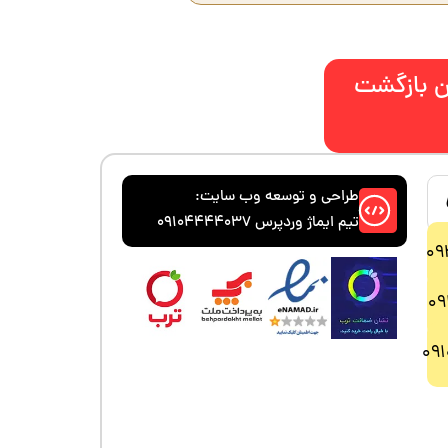
 بازگشت
طراحی و توسعه وب سایت:
تیم ایماژ وردپرس 09104444037
09
09
09