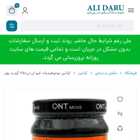
0
علی رغم شرایط حال حاضر، روند ثبت و ارسال سفارشات
بدون مشکل در جریان است و تمامی قیمت های سایت
روزانه بروزرسانی می گردد.
فروشگاه
مکمل بدنسازی
کراتین
کراتین مونوهیدرات کیو ان تی250 گرم رد بول