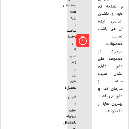
پشتیبانی
و تغذیه ای
همه
خود و داشتن
روزه
اندامی ایده
از
آل می باشد.
ساعت
تمامی
10:30
الی
محصولات
21
موجود در
شب
مجموعه علی
(غیر
دارو دارای
از
نشان سیب
روز
سلامت از
های
تعطیل)
سازمان غذا و
دارو می باشد.
آدرس
بهترین هارا از
:
تبریز،
ما بخواهید.
چهارراه
باغشمال