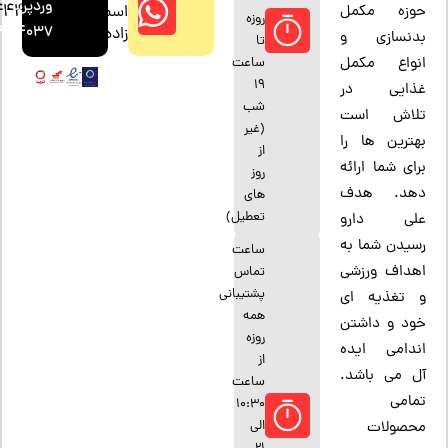
وردپرس
444037
اسمعیل
حوزه مکمل
روزه
4444037
زاده
بدنسازی و
تا
انواع مکمل
ساعت
19
غذایی در
شب
تلاش است
(غیر
بهترین ها را
از
برای شما ارائه
روز
دهد. هدف
های
تعطیل)
علی دارو
رسیدن شما به
ساعت
اهداف ورزشی
تماس
پشتیبانی
و تغذیه ای
همه
خود و داشتن
روزه
اندامی ایده
از
آل می باشد.
ساعت
تمامی
10:30
الی
محصولات