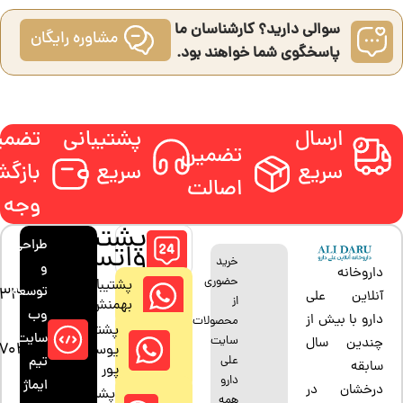
سوالی دارید؟ کارشناسان ما
مشاوره رایگان
پاسخگوی شما خواهند بود.
ارسال
پشتیبانی
تضمی
تضمین
سریع
سریع
بازگ
اصالت
وجه
پشتیبانی
طراحی
واتساپ
خرید
و
داروخانه
حضوری
پشتیبان:
توسعه
33880685
آنلاین علی
از
بهمنش
وب
دارو با بیش از
محصولات
پشتیبان:
سایت:
سایت
چندین سال
47042794
یوسف
علی
تیم
سابقه
پور
دارو
ایماژ
درخشان در
پشتیبان:
همه