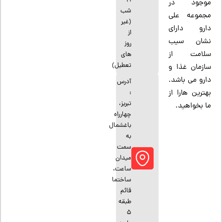
21
موجود در
شب
مجموعه علی
(غیر
دارو دارای
از
نشان سیب
روز
سلامت از
های
تعطیل)
سازمان غذا و
دارو می باشد.
آدرس
بهترین هارا از
:
تبریز،
ما بخواهید.
چهارراه
باغشمال
به
سمت
میدان
ساعت،
ساختما
قائم
طبقه
5