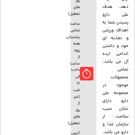
روز
دهد. هدف
های
تعطیل)
علی دارو
رسیدن شما به
ساعت
اهداف ورزشی
تماس
پشتیبانی
و تغذیه ای
همه
خود و داشتن
روزه
اندامی ایده
از
آل می باشد.
ساعت
تمامی
10:30
الی
محصولات
21
موجود در
شب
مجموعه علی
(غیر
دارو دارای
از
نشان سیب
روز
سلامت از
های
تعطیل)
سازمان غذا و
دارو می باشد.
آدرس