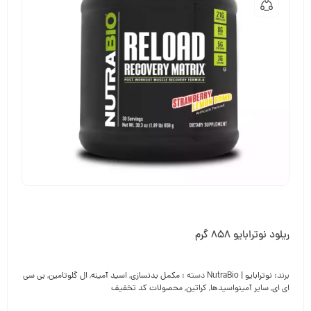
ریلود نوترابایو 858 گرم
برند:
نوترابایو | NutraBio
دسته :
مکمل بدنسازی
,
اسید آمینه
,
ال گلوتامین
,
بی سی
ای ای
,
سایر آمینواسیدها
,
کراتین
,
محصولات کد تخفیف