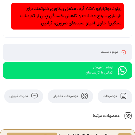
ریلود نوترابایو 858 گرم، مکمل ریکاوری قدرتمند برای
بازسازی سریع عضلات و کاهش خستگی پس از تمرینات
سنگین! حاوی آمینواسیدهای ضروری، کراتین
موجود نیست
ارتباط با فروش
تماس با کارشناسان
توضیحات
توضیحات تکمیلی
نظرات کاربران
محصولات مرتبط