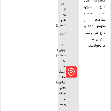
مجموعه علی
(غیر
دارو دارای
از
نشان سیب
روز
سلامت از
های
تعطیل)
سازمان غذا و
دارو می باشد.
آدرس
بهترین هارا از
:
تبریز،
ما بخواهید.
چهارراه
باغشمال
به
سمت
میدان
ساعت،
ساختما
قائم
طبقه
5
واحد
1