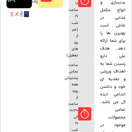
4444037
زاده
بدنسازی و
تا
انواع مکمل
ساعت
19
غذایی در
شب
تلاش است
(غیر
بهترین ها را
از
برای شما ارائه
روز
دهد. هدف
های
تعطیل)
علی دارو
رسیدن شما به
ساعت
اهداف ورزشی
تماس
پشتیبانی
و تغذیه ای
همه
خود و داشتن
روزه
اندامی ایده
از
آل می باشد.
ساعت
تمامی
10:30
الی
محصولات
21
موجود در
شب