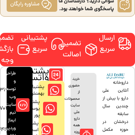
سوالی دارید؟ کارشناسان ما
مشاوره رایگان
پاسخگوی شما خواهند بود.
ارسال
پشتیبانی
تضمی
تضمین
سریع
سریع
بازگ
اصالت
وجه
پشتیبانی
طراحی
واتساپ
خرید
و
داروخانه
حضوری
پشتیبان:
توسعه
33880685
آنلاین علی
از
بهمنش
وب
دارو با بیش از
محصولات
پشتیبان:
سایت:
سایت
چندین سال
47042794
یوسف
علی
تیم
سابقه
پور
دارو
ایماژ
درخشان در
پشتیبان:
همه
وردپرس
444037
اسمعیل
حوزه مکمل
روزه