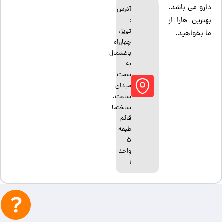
دارو می باشد.
آدرس
بهترین هارا از
:
تبریز،
ما بخواهید.
چهارراه
باغشمال
به
سمت
میدان
ساعت،
ساختما
قائم
طبقه
5
واحد
1