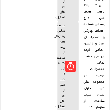
از
برای شما ارائه
روز
دهد. هدف
های
تعطیل)
علی دارو
رسیدن شما به
ساعت
اهداف ورزشی
تماس
پشتیبانی
و تغذیه ای
همه
خود و داشتن
روزه
اندامی ایده
از
آل می باشد.
ساعت
تمامی
10:30
الی
محصولات
21
موجود در
شب
مجموعه علی
(غیر
دارو دارای
از
نشان سیب
روز
سلامت از
های
تعطیل)
سازمان غذا و