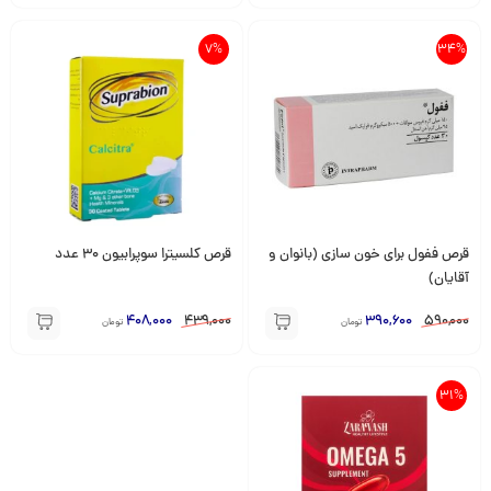
7%
34%
قرص ففول برای خون سازی (بانوان و
قرص کلسیترا سوپرابیون 30 عدد
آقایان)
408,000
439,000
390,600
590,000
تومان
تومان
31%