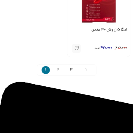
امگا 5 زراوش 30 عددی
420,000
606,000
تومان
1
2
3