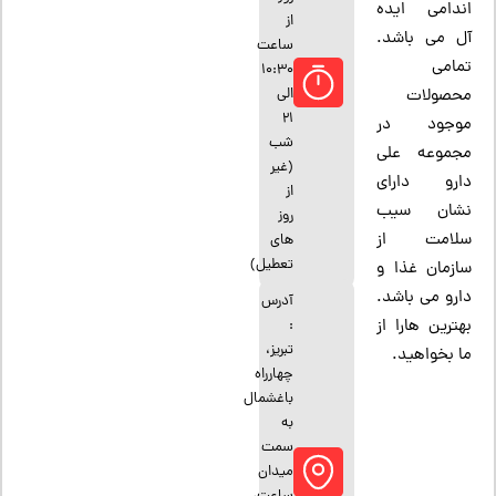
اندامی ایده
از
آل می باشد.
ساعت
تمامی
10:30
الی
محصولات
21
موجود در
شب
مجموعه علی
(غیر
دارو دارای
از
نشان سیب
روز
سلامت از
های
تعطیل)
سازمان غذا و
دارو می باشد.
آدرس
بهترین هارا از
:
تبریز،
ما بخواهید.
چهارراه
باغشمال
به
سمت
میدان