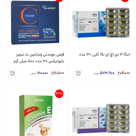
امگا 3 دی اچ ای بالا کارن 30 عدد
قرص جویدنی ویتامین ث نیچرز
بایوتیکس 30 عدد 500 میلی گرم
120,000
188,500
573,800
604,000
تومان
تومان
42%