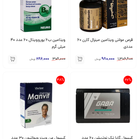
قرص مولتی ویتامین مینرال کارن 60
ویتامین ب6 یوروویتال 60 عدد 40
عددی
میلی گرم
286,000
308,000
980,000
1,306,800
تومان
تومان
48%
26%
کپسول گابا ترک نوتریشن 60 عدد
کپسول من ویت ویواتیون 30 عدد