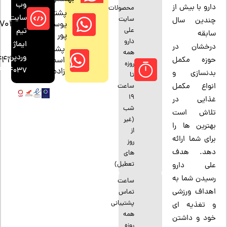
وب
دارو با بیش از
محصولات
پشتیبان:
سایت:
سایت
چندین سال
47042794
یوسف
علی
تیم
سابقه
پور
دارو
ایماژ
درخشان در
پشتیبان:
همه
وردپرس
444037
اسمعیل
حوزه مکمل
روزه
4444037
زاده
بدنسازی و
تا
انواع مکمل
ساعت
19
غذایی در
شب
تلاش است
(غیر
بهترین ها را
از
برای شما ارائه
روز
دهد. هدف
های
تعطیل)
علی دارو
رسیدن شما به
ساعت
اهداف ورزشی
تماس
پشتیبانی
و تغذیه ای
همه
خود و داشتن
روزه