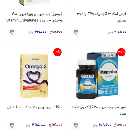
قرص امگا 3 آکواتیک EPA بالا 30
کپسول ویتامین ای ویوا تیون 400
عددی
واحدی 30 عدد | vitamin E vivatune
220,000
376,200
610,500
تومان
تومان
18%
57%
منیزیم و ویتامین ب6 گلوک ویت 30
امگا 3 ویواتیون 30 عدد – سافت ژل
عدد
455,000
554,000
178,600
412,500
تومان
تومان