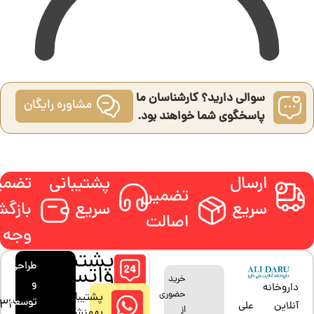
سوالی دارید؟ کارشناسان ما
مشاوره رایگان
پاسخگوی شما خواهند بود.
ارسال
پشتیبانی
تضمی
تضمین
سریع
سریع
بازگ
اصالت
وجه
پشتیبانی
طراحی
واتساپ
خرید
و
داروخانه
حضوری
پشتیبان:
توسعه
33880685
آنلاین علی
از
بهمنش