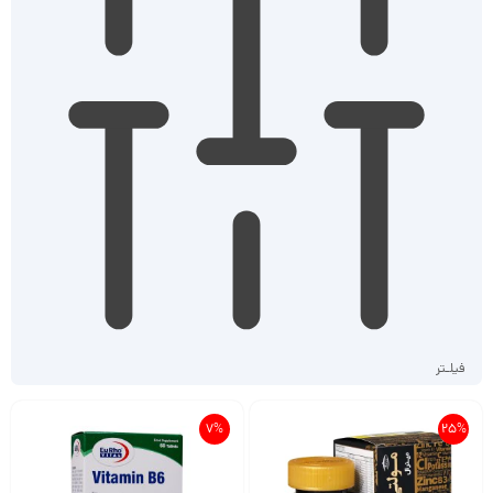
فیلـتر
7%
25%