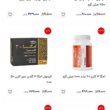
750 میلی گرم
439,000
841,500
810,000
1,095,000
تومان
تومان
10%
33%
امگا 3 کارن 60 عدد 1000 میلی گرم
کپسول امگا 3 گلدن سیز کارن 50
عدد
732,000
814,000
488,000
726,000
تومان
تومان
36%
5%