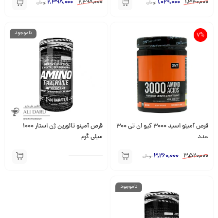
2,398,000
2,498,000
1,029,000
1,340,000
تومان
تومان
ناموجود
7%
قرص آمینو اسید 3000 کیو ان تی 300
قرص آمینو تائورین ژن استار 1000
عدد
میلی گرم
3,260,000
3,520,000
تومان
ناموجود