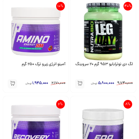
10%
40%
لگ دی نوترابایو 953 گرم 20 سروینگ
آمینو انرژی زیرو ترک 250 گرم
1,945,000
2,170,000
5,800,000
9,740,000
تومان
تومان
6%
8%