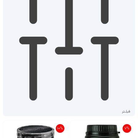
فیلـتر
10%
7%