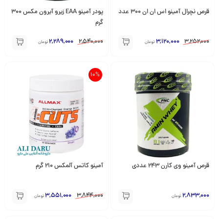
قرص نچرال آمینو اس ان ان 300 عدد
پودر آمینو EAA زیرو آیرون مکس 300
گرم
2,289,000
2,540,000
3,120,000
3,252,000
تومان
تومان
10%
قرص آمینو وی کارن 243 عددی
آمینو کاتس آلمکس 210 گرم
3,551,000
3,844,000
2,833,000
تومان
تومان