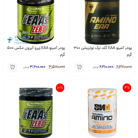
پودر آمینو EAA گلد ترک نوتریشن 300
پودر آمینو EAA زیرو آیرون مکس 500
گرم
گرم
3,200,000
3,570,000
2,210,000
2,370,000
تومان
تومان
10%
4%