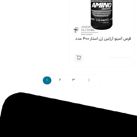
قرص آمینو آرژنین ژن استار 400 عدد
1
2
3