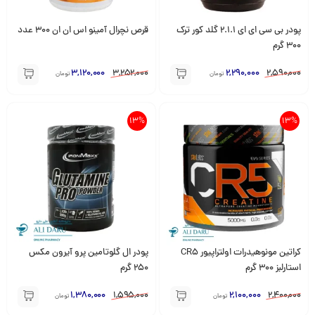
پودر بی سی ای ای 2.1.1 گلد کور ترک
قرص نچرال آمینو اس ان ان 300 عدد
300 گرم
3,120,000
3,252,000
2,290,000
2,590,000
تومان
تومان
13%
13%
کراتین مونوهیدرات اولتراپیور CR5
پودر ال گلوتامین پرو آیرون مکس
استارلبز 300 گرم
250 گرم
1,380,000
1,595,000
2,100,000
2,400,000
تومان
تومان