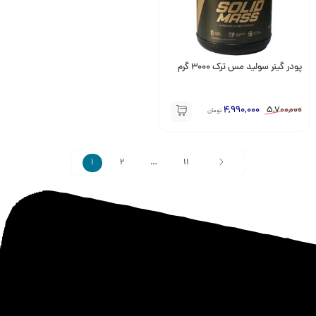
پودر گینر سولید مس ترک 3000 گرم
4,990,000
5,700,000
تومان
1
2
…
11