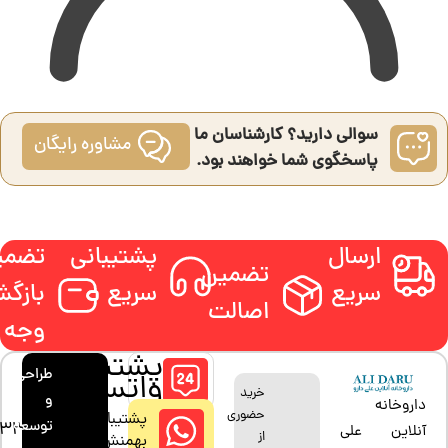
سوالی دارید؟ کارشناسان ما
مشاوره رایگان
پاسخگوی شما خواهند بود.
ارسال
پشتیبانی
تضمی
تضمین
سریع
سریع
بازگ
اصالت
وجه
پشتیبانی
طراحی
واتساپ
خرید
و
داروخانه
حضوری
پشتیبان:
توسعه
33880685
آنلاین علی
از
بهمنش