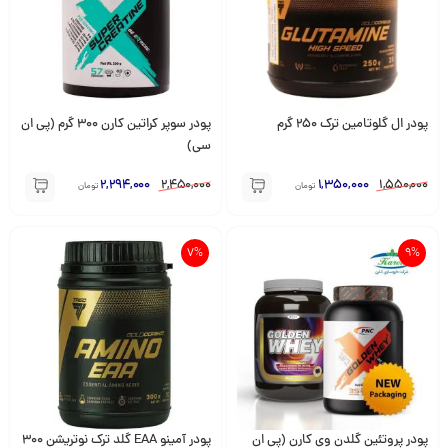
پودر ال گلوتامین ترک 250 گرم
پودر سوپر کراتین کارن 300 گرم (پی ان
سی)
2,294,000
2,450,000
1,350,000
1,550,000
تومان
تومان
7%
9%
پودر پروتئین گلدن وی کارن (پی ان
پودر آمینو EAA گلد ترک نوتریشن 300