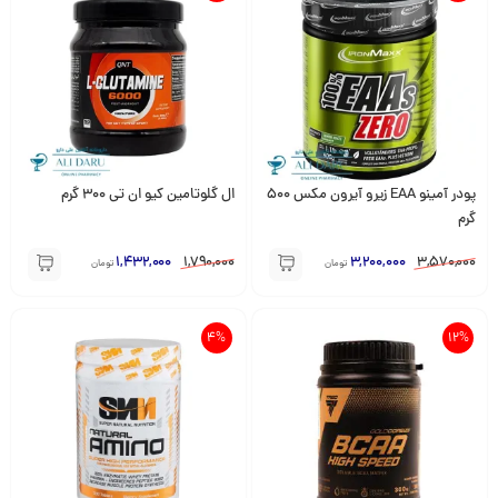
پودر آمینو EAA زیرو آیرون مکس 500
ال گلوتامین کیو ان تی 300 گرم
گرم
1,432,000
1,790,000
3,200,000
3,570,000
تومان
تومان
4%
12%