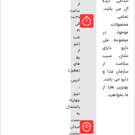
اندامی ایده
از
آل می باشد.
ساعت
تمامی
10:30
الی
محصولات
21
موجود در
شب
مجموعه علی
(غیر
دارو دارای
از
نشان سیب
روز
سلامت از
های
تعطیل)
سازمان غذا و
دارو می باشد.
آدرس
بهترین هارا از
:
تبریز،
ما بخواهید.
چهارراه
باغشمال
به
سمت
میدان
ساعت،