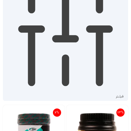
فیلـتر
6%
13%