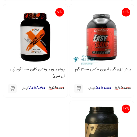
7%
12%
پودر ایزی گین آیرون مکس 3000 گرم
پودر پیور پروتئین کارن 1000 گرم (پی
ان سی)
7,058,700
7,590,000
5,050,000
5,750,000
تومان
تومان
12%