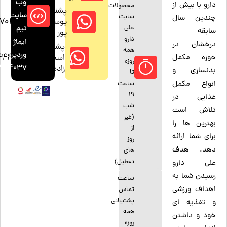
وب
دارو با بیش از
محصولات
پشتیبان:
سایت:
سایت
چندین سال
47042794
یوسف
علی
تیم
سابقه
پور
دارو
ایماژ
درخشان در
پشتیبان:
همه
وردپرس
444037
اسمعیل
حوزه مکمل
روزه
4444037
زاده
بدنسازی و
تا
انواع مکمل
ساعت
19
غذایی در
شب
تلاش است
(غیر
بهترین ها را
از
برای شما ارائه
روز
دهد. هدف
های
تعطیل)
علی دارو
رسیدن شما به
ساعت
اهداف ورزشی
تماس
پشتیبانی
و تغذیه ای
همه
خود و داشتن
روزه