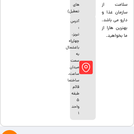
سلامت از
های
تعطیل)
سازمان غذا و
دارو می باشد.
آدرس
بهترین هارا از
:
تبریز،
ما بخواهید.
چهارراه
باغشمال
به
سمت
میدان
ساعت،
ساختما
قائم
طبقه
5
واحد
1