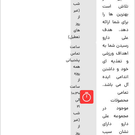
شب
تلاش است
(غیر
بهترین ها را
از
برای شما ارائه
روز
دهد. هدف
های
تعطیل)
علی دارو
رسیدن شما به
ساعت
اهداف ورزشی
تماس
پشتیبانی
و تغذیه ای
همه
خود و داشتن
روزه
اندامی ایده
از
آل می باشد.
ساعت
تمامی
10:30
الی
محصولات
21
موجود در
شب
مجموعه علی
(غیر
دارو دارای
از
نشان سیب
روز