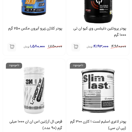
پودر پروتئین دلیشس وی کیو ان تی
پودر کلاژن زیرو آیرون مکس 250 گرم
1000 گرم
1,580,000
1,750,000
4,193,000
4,980,000
تومان
تومان
ناموجود
ناموجود
پودر لاغری اسلیم لست 1 کارن 300 گرم
قرص ال آرژنین اس ان ان 1000 میلی
(پی ان سی)
گرم (90 عدد)