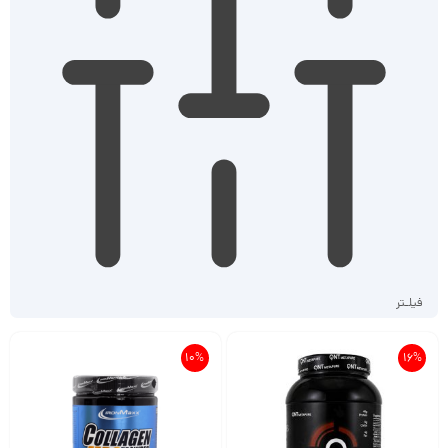
فیلـتر
10%
16%