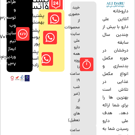
پشتیبانی
طراحی
واتساپ
خرید
و
داروخانه
حضوری
پشتیبان:
توسعه
33880685
آنلاین علی
از
بهمنش
وب
دارو با بیش از
محصولات
پشتیبان:
سایت:
سایت
چندین سال
47042794
یوسف
علی
تیم
سابقه
پور
دارو
ایماژ
درخشان در
پشتیبان:
همه
وردپرس
444037
اسمعیل
حوزه مکمل
روزه
4444037
زاده
بدنسازی و
تا
انواع مکمل
ساعت
19
غذایی در
شب
تلاش است
(غیر
بهترین ها را
از
برای شما ارائه
روز
دهد. هدف
های
تعطیل)
علی دارو
رسیدن شما به
ساعت