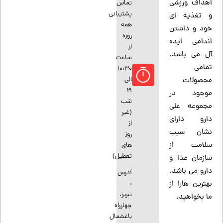
اهداف ورزشی
تماس
پشتیبانی
و تغذیه ای
همه
خود و داشتن
روزه
اندامی ایده
از
آل می باشد.
ساعت
تمامی
10:30
الی
محصولات
21
موجود در
شب
مجموعه علی
(غیر
دارو دارای
از
نشان سیب
روز
سلامت از
های
تعطیل)
سازمان غذا و
دارو می باشد.
آدرس
بهترین هارا از
:
تبریز،
ما بخواهید.
چهارراه
باغشمال